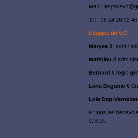
Mail :
lespacevo@g
Tel : 06 14 20 02 45
L'équipe du V.O :
Maryse //
administr
Matthieu //
administ
Bernard //
régie gé
Léna Deguine //
En
Lola Dop-Varnède/
Et tous les bénévol
saison.