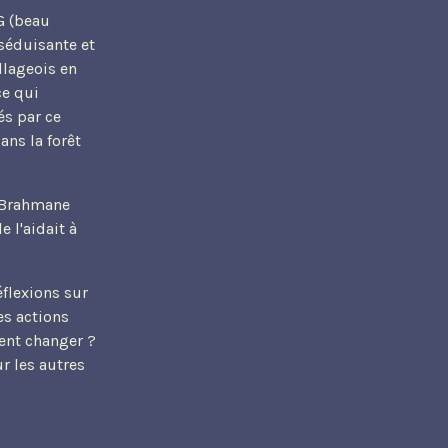
G (beau
 séduisante et
llageois en
ce qui
és par ce
ans la forêt
e Brahmane
e l'aidait à
éflexions sur
es actions
ment changer ?
r les autres