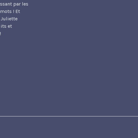
sant par les
mots ! Et
 Juliette
its et
!