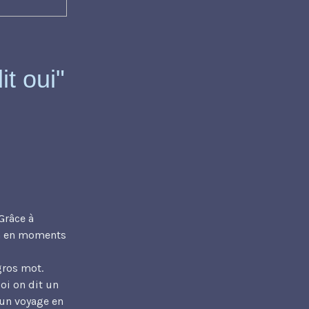
it oui"
Grâce à
en en moments
gros mot.
oi on dit un
d'un voyage en