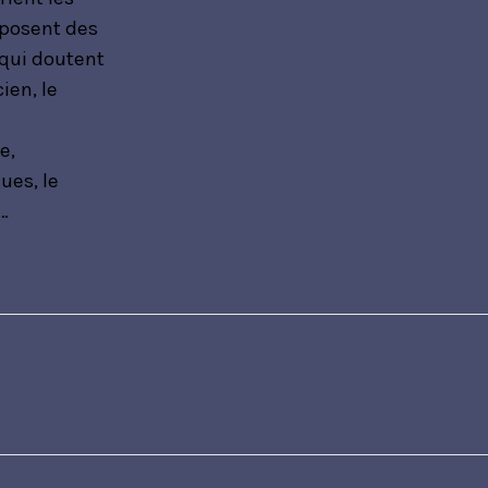
 posent des
 qui doutent
ien, le
e,
ues, le
…