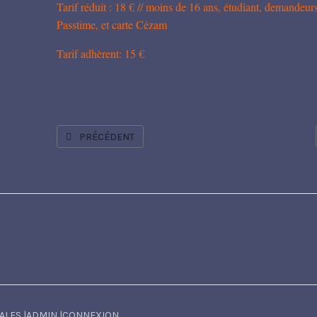
Tarif réduit : 18 € // moins de 16 ans, étudiant, demandeur
Passtime, et carte Cézam
Tarif adhèrent: 15 €
ARTICLE PRÉCÉDENT : MARC TOURNEBOEUF
PRÉCÉDENT
ALES
|
ADMIN
|
CONNEXION