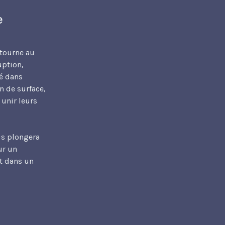
e
 tourne au
uption,
é dans
n de surface,
unir leurs
us plongera
ur un
nt dans un