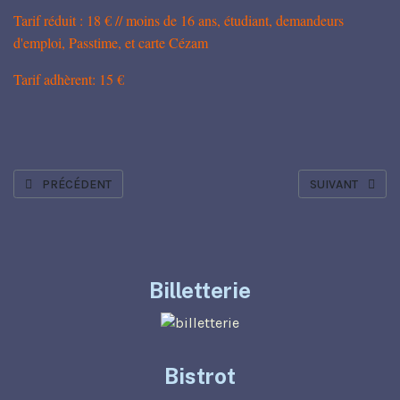
Tarif réduit : 18 € // moins de 16 ans, étudiant, demandeurs
d'emploi, Passtime, et carte Cézam
Tarif adhèrent: 15 €
ARTICLE PRÉCÉDENT : T'INQUIÈTE BÉBÉ JE GÈRE !
ARTICLE SUIVAN
PRÉCÉDENT
SUIVANT
Billetterie
Bistrot