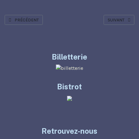
ARTICLE PRÉCÉDENT : KARINE DUBERNET "CARABISTOUILLES"
ARTICLE SUIVA
PRÉCÉDENT
SUIVANT
Billetterie
Bistrot
Retrouvez-nous